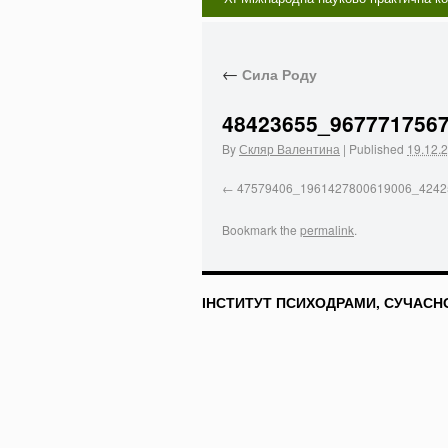
←
Сила Роду
48423655_967771756
By
Скляр Валентина
|
Published
19.12.
47579406_1961427800619006_4242
Bookmark the
permalink
.
ІНСТИТУТ ПСИХОДРАМИ, СУЧАСНОЇ