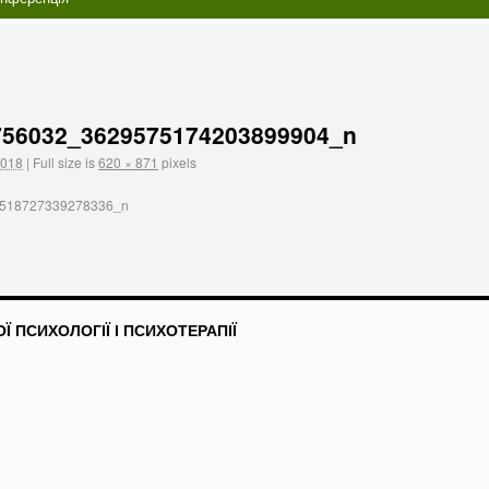
756032_3629575174203899904_n
2018
|
Full size is
620 × 871
pixels
518727339278336_n
 ПСИХОЛОГІЇ І ПСИХОТЕРАПІЇ