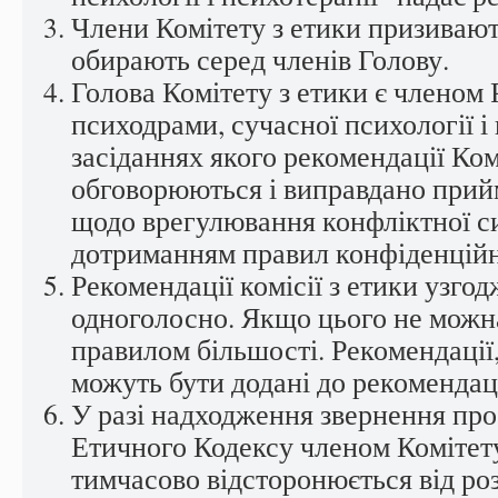
Члени Комітету з етики призивають
обирають серед членів Голову.
Голова Комітету з етики є членом 
психодрами, сучасної психології і 
засіданнях якого рекомендації Ком
обговорюються і виправдано при
щодо врегулювання конфліктної си
дотриманням правил конфіденційн
Рекомендації комісії з етики узго
одноголосно. Якщо цього не можн
правилом більшості. Рекомендації
можуть бути додані до рекомендаці
У разі надходження звернення пр
Етичного Кодексу членом Комітету 
тимчасово відсторонюється від ро