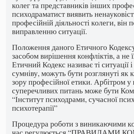
колег та представників інших профе
психодраматист виявить ненауковіст
професійній діяльності колеги, він 
виправленню ситуації.
Положення даного Етичного Кодексу 
засобом вирішення конфліктів, а не 
Етичний Кодекс називає ті ситуації і 
сумніву, можуть бути розглянуті як 
зору професійної етики. Арбітром у
суперечливих питань може бути Комі
“Інститут психодрами, сучасної психо
психотерапії”
Процедура роботи з виникаючими к
час регулюється “ПРАВИЛАМИ КО