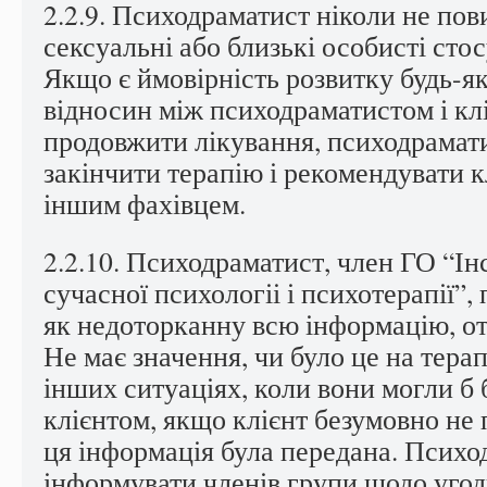
2.2.9. Психодраматист ніколи не пов
сексуальні або близькі особисті стос
Якщо є ймовірність розвитку будь-я
відносин між психодраматистом і кл
продовжити лікування, психодрамат
закінчити терапію і рекомендувати к
іншим фахівцем.
2.2.10. Психодраматист, член ГО “Ін
сучасної психологіі і психотерапії”,
як недоторканну всю інформацію, от
Не має значення, чи було це на терап
інших ситуаціях, коли вони могли б б
клієнтом, якщо клієнт безумовно не
ця інформація була передана. Психо
інформувати членів групи щодо угод