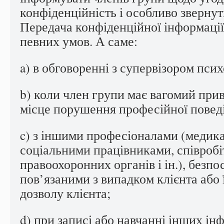
конфіденційність і особливо звернут
Передача конфіденційної інформаці
певних умов. А саме:
a) в обговоренні з супервізором пси
b) коли член групи має вагомий при
місце порушення професійної повед
c) з іншими професіоналами (медик
соціальними працівниками, співроб
правоохоронних органів і ін.), безп
пов’язаними з випадком клієнта або їх
дозволу клієнта;
d) при записі або навчанні інших і