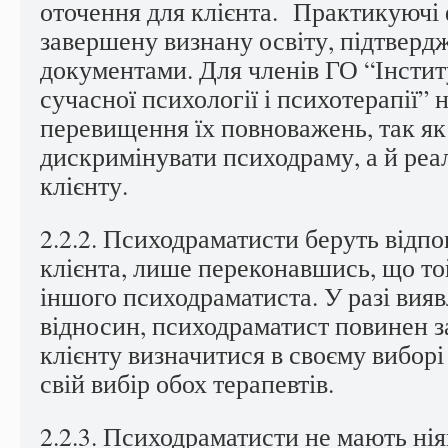
оточення для клієнта. Практикуючі 
завершену визнану освіту, підтверд
документами. Для членів ГО “Інстит
сучасної психології і психотерапії”
перевищення їх повноважень, так як
дискримінувати психодраму, а й ре
клієнту.
2.2.2. Психодраматисти беруть відпо
клієнта, лише переконавшись, що то
іншого психодраматиста. У разі вия
відносин, психодраматист повинен 
клієнту визначитися в своєму виборі
свій вибір обох терапевтів.
2.2.3. Психодраматисти не мають ні