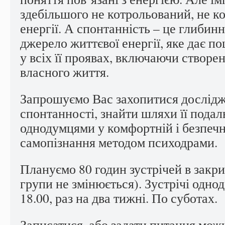
здебільшого не котрольований, не к
енергії. А спонтанність – це глибин
джерело життєвої енергії, яке дає п
у всіх її проявах, включаючи створе
власного життя.
Запрошуємо Вас захопитися дослідж
спонтанності, знайти шляхи її подал
однодумцями у комфортній і безпечн
самопізнання методом психодрами.
Плануємо 80 годин зустрічей в закри
групи не змінюється). Зустрічі однод
18.00, раз на два тижні. По суботах.
Записатися, або задати питання мож