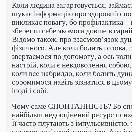
Коли людина загартовується, займає
шукає інформацію про здоровий спос
викликає повагу, бо профілактика –
зберегти себе якомога довше в гарні
Відомо також, про взаємозв’язок душ
фізичного. Але коли болить голова, 
звертаємося по допомогу, а ось коли
настрій, коли є невдоволення собою,
коли все набридло, коли болить душ
соромимося навіть зізнатися в цьом
іноді і собі.
Чому саме СПОНТАННІСТЬ? Бо спо
найбільш недооцінений ресурс психо
Її часто плутають з імпульсивністю,
поняття пов’язані з енергією. Але і