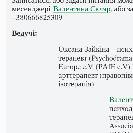
месенджері
Валентина Скляр
, або 
+380666825309
Ведучі:
Оксана Зайкіна – псих
терапевт (Psychodrama 
Europe e.V. (PАfE e.V)
арттерапевт (правопі
ізотерапія)
Валент
психол
терапе
Associa