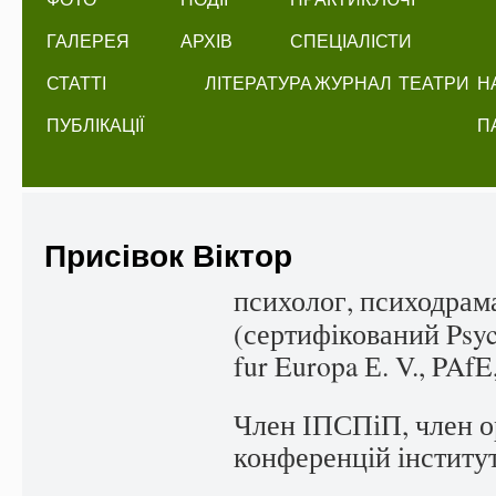
ГАЛЕРЕЯ
АРХІВ
СПЕЦІАЛІСТИ
СТАТТІ
ЛІТЕРАТУРА
ЖУРНАЛ
ТЕАТРИ
Н
ПУБЛІКАЦІЇ
П
Присівок Віктор
психолог, психодрама
(сертифікований Psyc
fur Europa Е. V., PAf
Член ІПСПіП, член о
конференцій інститут