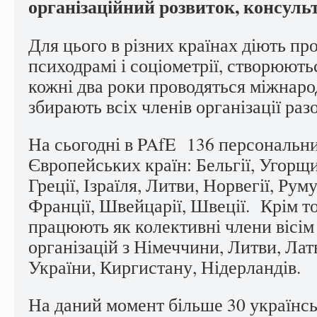
організаційний розвиток, консульт
Для цього в різних країнах діють п
психодрамі і соціометрії, створюютьс
кожні два роки проводяться міжнарод
збирають всіх членів організації раз
На сьогодні в PAfE 136 персональни
Європейських країн: Бельгії, Угорщ
Греції, Ізраїля, Литви, Норвегії, Рум
Франції, Швейцарії, Швеції. Крім то
працюють як колективні члени вісі
організацій з Німеччини, Литви, Латв
України, Киргистану, Нідерландів.
На даний момент більше 30 українсь