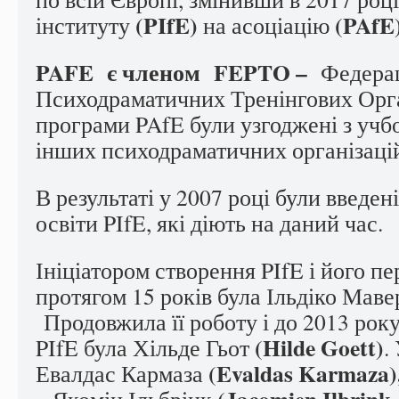
(PIfE)
(PAfE
інституту
на асоціацію
PAF
E є членом FEPTO –
Федерац
Психодраматичних Тренінгових Орга
програми PAfE були узгоджені з уч
інших психодраматичних організаці
В результаті у 2007 році були введен
освіти PIfE, які діють на даний час.
Ініціатором створення PIfE і його 
протягом 15 років була Ільдіко Мав
Продовжила її роботу і до 2013 рок
(Hilde Goett)
PIfE була Хільде Гьот
.
(Evaldas Karmaza)
Евалдас Кармаза