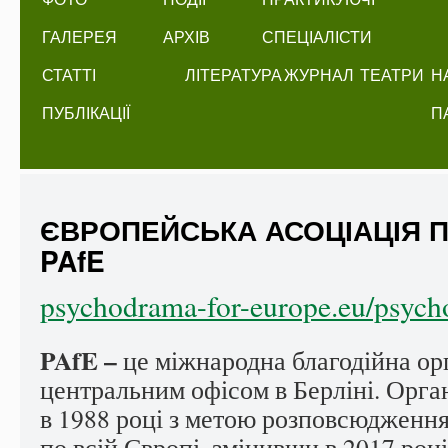
ГАЛЕРЕЯ
АРХІВ
СПЕЦІАЛІСТИ
СТАТТІ
ЛІТЕРАТУРА
ЖУРНАЛ
ТЕАТРИ
Н
ПУБЛІКАЦІЇ
П
ЄВРОПЕЙСЬКА АСОЦІАЦІЯ 
PAfE
psychodrama-for-europe.eu/psyc
PAf
E –
це міжнародна благодійна орг
центральним офісом в Берліні. Орган
в 1988 році з метою розповсюдженн
по всій Європі, змінивши в 2017 році