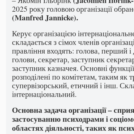
(Jacomien Ilbrink-
– Якомін Ільбрінк
2025 року головою організації обра
(Manfred Jannicke).
Керує організацією інтернаціональне
складається з сімох членів організац
правління входять: голова, перший і
голови, секретар, заступник секретар
заступник казначея. Основні функції
розподілені по комітетам, таким як т
супервізорський, етичний і інш. Скл
інтернаціональний.
Основна задача організації – спри
застосуванню психодрами і соціоме
областях діяльності, таких як псих