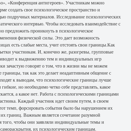
во», «Конференция антигероев». Участникам можно
ме создать свое психологическое пространство и
щью подручных материалов. Исследование психологических
атического интервью. Чтобы исследовать взаимодействие с
о предложить проникнуть в психологическое
именения физической силы. Это дает возможность
ницах есть слабые места, учит отстоять свои границы.Как
ьетки участникам. И, конечно же, разогревы, групповые
риводит к выдвижению тем и индивидуальных игр
ки зачастую говорят о том, что в жизни мы не можем
 границы, так как это делает неадаптивным общение с
ходят к выводам, что психологические границы лучше
гибкие, но необходимо четко себе представлять, какое
кается, а какое нет. Работа с психологическими границами
астника. Каждый участник идет своим путем, в своем
этот темп, форсировать события было бы нарушением их
 их границ. Важным является сочетание разумной
я того, чтобы они заявляли индивидуальные темы и
 самораскрытия, их психологическим границам.