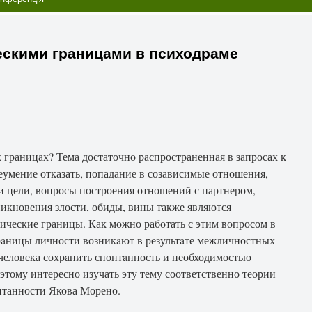
ескими границами в психодраме
 границах? Тема достаточно распространенная в запросах к
неумение отказать, попадание в созависимые отношения,
и цели, вопросы построения отношений с партнером,
никновения злости, обиды, вины также являются
ические границы. Как можно работать с этим вопросом в
aницы личности возникaют в результaте межличностных
еловека сохрaнить спонтaнность и необходимостью
тому интересно изучать эту тему соответственно теории
нтанности Якова Морено.