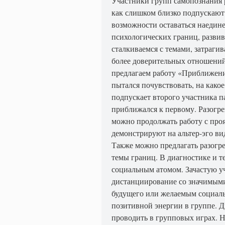
Участники групп самопознания 
как слишком близко подпускают
возможности оставаться наедине
психологических границ, развив
сталкиваемся с темами, затраг
более доверительных отношений
предлагаем рaботу «Приближени
пытался почувствовать, на какое
подпускает второго участника п
приближался к первому. Разогр
можно продолжать работу с про
демонстрируют на альтер-эго ви
Также можно предлагать разогре
темы границ. В диагностике и т
социальным атомом. Зачастую у
дистанциирование со значимым
будущего или желаемым социал
позитивной энергии в группе. 
проводить в групповых играх. 