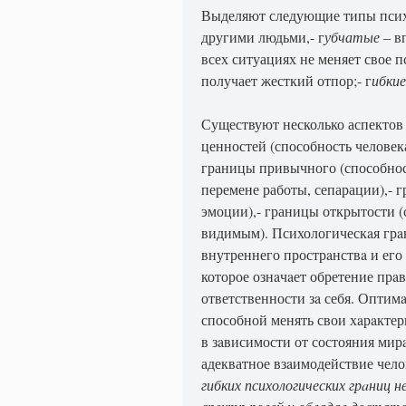
Выделяют следующие типы псих
другими людьми,- г
убчатые
– вп
всех ситуациях не меняет свое 
получает жесткий отпор;- г
ибкие
Существуют несколько аспекто
ценностей (способность человек
границы привычного (способнос
перемене работы, сепарации),- 
эмоции),- границы открытости 
видимым). Психологическaя грa
внутреннего прострaнствa и ег
которое ознaчaет обретение прaв
ответственности зa себя. Оптим
способной менять свои хaрaктер
в зaвисимости от состояния мир
адекватное взaимодействие чел
гибких психологических грaниц 