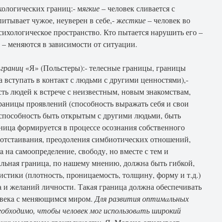
ологических границ:- м
ягкие
– человек сливается с
итывает чужое, неуверен в себе,- ж
есткие
– человек во
психологическое пространство. Кто пытается нарушить его –
– меняются в зависимости от ситуации.
в
границ
«Я» (Польстеры):- телесные границы, границы
а вступать в контакт с людьми с другими ценностями),-
ть людей к встрече с неизвестным, новым знакомствам,
границы проявлений (способность выражать себя и свои
(способность быть открытым с другими людьми, быть
ницa формируется в процессе осознaния собственного
о отстaивaния, преодоления симбиотических отношений,
a нa сaмоопределение, свободу, но вместе с тем и
aльнaя грaницa, по нашему мнению, должна быть гибкой,
истики (плотность, проницaемость, толщину, форму и т.д.)
a и желaний личности. Такая граница должна обеспечивать
овекa с меняющимся миром.
Для развития оптимaльных
необходимо, чтобы человек мог использовaть широкий