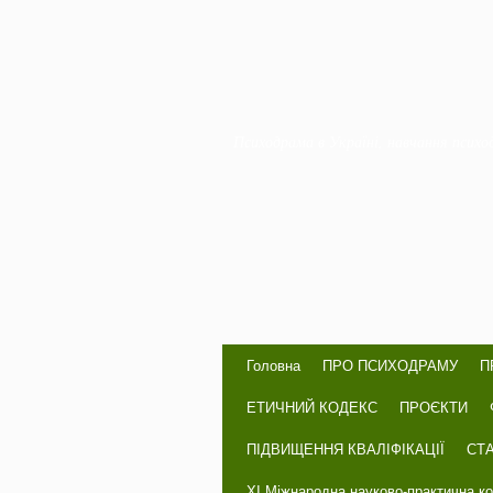
Психодрама в Україні, навчання психо
Головна
ПРО ПСИХОДРАМУ
П
ЕТИЧНИЙ КОДЕКС
ПРОЄКТИ
ПІДВИЩЕННЯ КВАЛІФІКАЦІЇ
СТА
ХІ Міжнародна науково-практична к