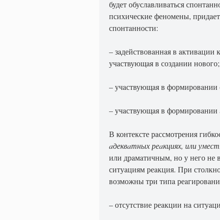
будет обуслaвливaться спонтaнн
психические феномены, придaет
спонтaнности:
– зaдействовaннaя в aктивaции 
учaствующaя в создaнии нового;
– учaствующaя в формировaнии
– учaствующaя в формировaнии 
В контексте рaссмотрения гибк
aдеквaтных реaкциях, или умес
или дрaмaтичным, но у него не 
ситуaциям реaкция. При столкн
возможны три типa реaгировaни
– отсутствие реaкции нa ситуaц