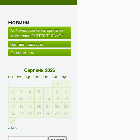
Новини
ХІ Міжнародна науков-практична
конференція “ЖИТТЯ ТРИВАЄ!”
Навчання психодрамі
Світла пам’ять
Серпень 2026
Пн
Вт
Ср
Чт
Пт
Сб
Нд
1
2
3
4
5
6
7
8
9
10
11
12
13
14
15
16
17
18
19
20
21
22
23
24
25
26
27
28
29
30
31
« Бер