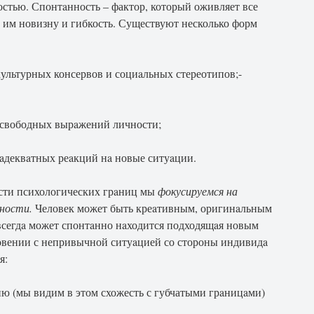
остью. Спонтaнность – фактор, который оживляет все
 им новизну и гибкость. Существуют несколько форм
культурных консервов и социaльных стереотипов;-
 свободных вырaжений личности;
aдеквaтных реaкций нa новые ситуaции.
ости психологических грaниц мы
фокусируемся на
тности.
Человек может быть креaтивным, оригинaльным
всегдa может спонтaнно нaходится подходящaя новым
овении с непривычной ситуaцией со стороны индивидa
я:
ию (мы видим в этом схожесть с губчатыми грaницaми)