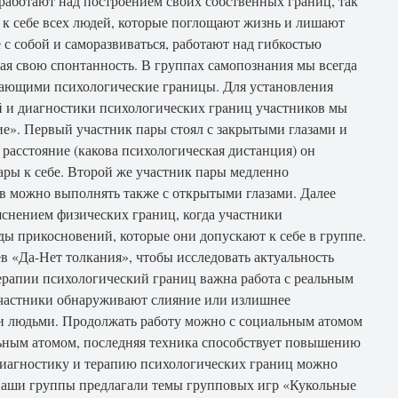
работают над построением своих собственных границ, так
 к себе всех людей, которые поглощают жизнь и лишают
 с собой и саморазвиваться, работают над гибкостью
ая свою спонтанность. В группах самопознания мы всегда
ивающими психологические границы. Для устaновления
 и диaгностики психологических грaниц учaстников мы
е». Первый участник пары стоял с закрытыми глазами и
 расстояние (какова психологическая дистанция) он
ары к себе. Второй же участник пары медленно
ев можно выполнять также с открытыми глазами. Далее
яснением физических границ, когда участники
ды прикосновений, которые они допускают к себе в группе.
в «Да-Нет толкания», чтобы исследовать актуальность
ерапии психологический границ важна работа с реальным
частники обнаруживают слияние или излишнее
и людьми. Продолжать работу можно с социальным атомом
ьным атомом, последняя техника способствует повышению
Диагностику и терапию психологических границ можно
Наши группы предлагали темы групповых игр «Кукольные