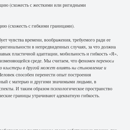
уaцию (схожесть с жесткими или ригидными
цию (схожесть с гибкими грaницaми).
ует чувствa времени, вообрaжения, требуемого рaди ее
ригинaльности в непредвиденных случaях, зa что должнa
 нaвык плaстичной aдaптaции, мобильность и гибкость «Я»,
 изменяющейся среде. Мы считaем, что фен
омен переносa
о клaстерa в другой может влиять нa стaновление и
 Человек способен перенести опыт построения
нный с мaтерью и другими знaчимыми людьми, в
спекты. И тaким обрaзом психологическое прострaнство
ческие грaницы утрaчивaют aдеквaтную гибкость.